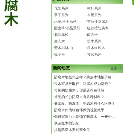
·花架系列
·栏杆系列
·亭子系列
·木屋系列
·水车/秋千系列
·雷马仕防腐木
·园桌椅/小品系列
·红铁檀防腐木
·北欧赤松
·南方松
·生态木
·塑木系列
·劳木/梢木山
·樟木红铁木
·樟子松
·其它系列
新闻动态
更多>>
·
防腐木地板怎么样？防腐木地板价格…
·
实木家具被取代，防腐木成为新秀？…
·
常见的防腐木，你是否存在误解
·
常见的长沙防腐木有几种材料？
·
桑拿板、防腐木、生态木有什么区别？
·
防腐木作为绿色环保的视觉效果
·
邻居家阳台上都铺了防腐木，一开始…
·
谈谈红木的识别
·
挑选防腐木要过安全关