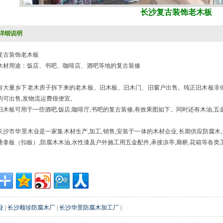
长沙复古装饰老木板
详细说明
复古装饰老木板
木材用途：饭店、书吧、咖啡店、酒吧等地的复古装修
有大量乡下老木房子拆下来的老木板、旧木板、旧木门、旧窗户出售。纯正旧木板非做
均可出售,发物流运费很便宜。
旧木板可用于一些酒吧,饭店,咖啡厅,书吧的复古装修,有效果图如下。同时还有木油,
长沙市华景木业是一家集木材生产,加工,销售,安装于一体的木材企业,长期供应防腐木,
桑拿板（扣板）,防腐木木油,水性漆及户外施工用五金配件,承接凉亭,廊桥,花箱等各类工程。
业
|
长沙顺珍防腐木厂
|
长沙华景防腐木加工厂
|