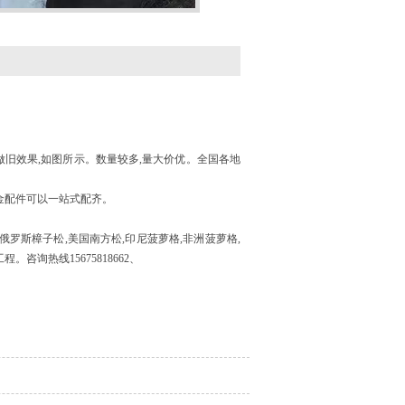
旧效果,如图所示。数量较多,量大价优。全国各地
五金配件可以一站式配齐。
俄罗斯樟子松,美国南方松,印尼菠萝格,非洲菠萝格,
咨询热线15675818662、