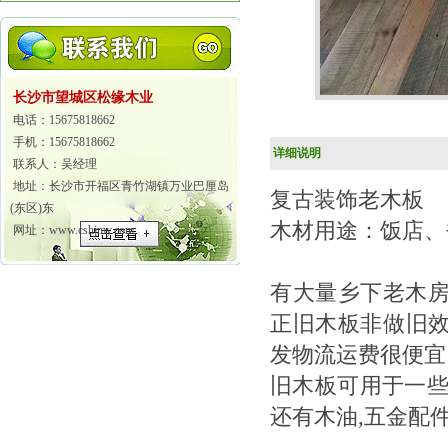
长沙市望城区松缘木业
电话：15675818662
手机：15675818662
详细说明
联系人：吴经理
地址：长沙市开福区青竹湖镇万业巴厘岛
复古装饰老木板
(东区)东
木材用途：饭店、
网址：www.cshjmy.com
有大量乡下老木
正旧木板非做旧效
发物流运费很便宜
旧木板可用于一些
还有木油,五金配