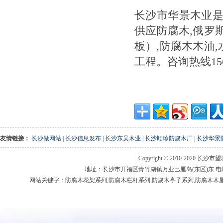
长沙市华景木业是
供应防腐木,俄罗
板）,防腐木木油
工程。咨询热线1567
友情链接：
长沙做网站
|
长沙信息发布
|
长沙东吴木业
|
长沙顺珍防腐木厂
|
长沙华景
Copyright
©
2010-2020 长沙市望城区松
地址：长沙市开福区青竹湖镇万业巴厘岛(东区)东 电话：1567
网站关键字：
防腐木花架系列
,
防腐木栏杆系列
,
防腐木亭子系列
,
防腐木木