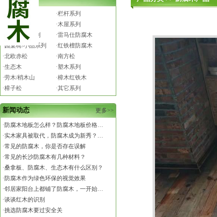
·花架系列
·栏杆系列
·亭子系列
·木屋系列
·水车/秋千系列
·雷马仕防腐木
·园桌椅/小品系列
·红铁檀防腐木
·北欧赤松
·南方松
·生态木
·塑木系列
·劳木/梢木山
·樟木红铁木
·樟子松
·其它系列
新闻动态
更多>>
·
防腐木地板怎么样？防腐木地板价格…
·
实木家具被取代，防腐木成为新秀？…
·
常见的防腐木，你是否存在误解
·
常见的长沙防腐木有几种材料？
·
桑拿板、防腐木、生态木有什么区别？
·
防腐木作为绿色环保的视觉效果
·
邻居家阳台上都铺了防腐木，一开始…
·
谈谈红木的识别
·
挑选防腐木要过安全关